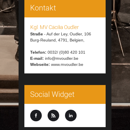
Kontakt
Kgl. MV Cäcilia Oudler
Straße
-
Auf der Ley, Oudler, 106
Burg-Reuland,
4791,
Belgien,
Telefon:
0032/ (0)80 420 101
E-mail:
info@mvoudler.be
Webseite:
www.mvoudler.be
Social Widget