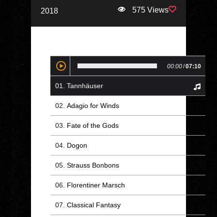
575 Views
2018
00:00
/
07:10
Tannhäuser
Adagio for Winds
Fate of the Gods
Dogon
Strauss Bonbons
Florentiner Marsch
Classical Fantasy