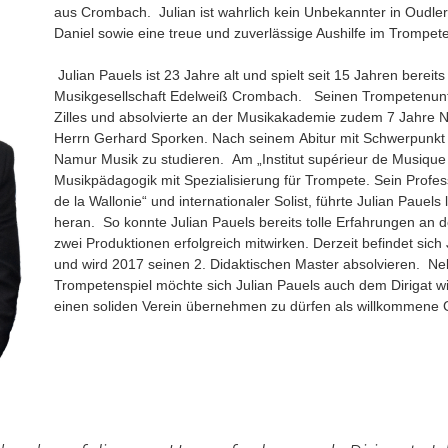
aus Crombach. Julian ist wahrlich kein Unbekannter in Oudler
Daniel sowie eine treue und zuverlässige Aushilfe im Trompete
Julian Pauels ist 23 Jahre alt und spielt seit 15 Jahren berei
Musikgesellschaft Edelweiß Crombach. Seinen Trompetenunter
Zilles und absolvierte an der Musikakademie zudem 7 Jahre No
Herrn Gerhard Sporken. Nach seinem Abitur mit Schwerpunkt
Namur Musik zu studieren. Am „Institut supérieur de Musique
Musikpädagogik mit Spezialisierung für Trompete. Sein Profess
de la Wallonie“ und internationaler Solist, führte Julian Pau
heran. So konnte Julian Pauels bereits tolle Erfahrungen an 
zwei Produktionen erfolgreich mitwirken. Derzeit befindet sic
und wird 2017 seinen 2. Didaktischen Master absolvieren. N
Trompetenspiel möchte sich Julian Pauels auch dem Dirigat w
einen soliden Verein übernehmen zu dürfen als willkommene