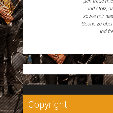
„I
ch freue mic
und stolz, d
sowie mir das
Soons zu über
und fr
Copyright