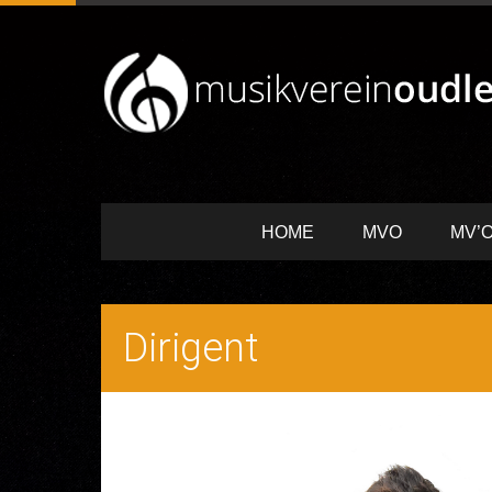
HOME
MVO
MV’O
Dirigent