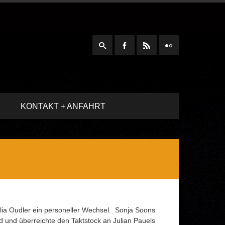
KONTAKT + ANFAHRT
lia Oudler ein personeller Wechsel. Sonja Soons
d und überreichte den Taktstock an Julian Pauels