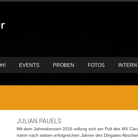
H!
EVENTS
PROBEN
FOTOS
INTERN
JULIAN PAUELS
Mit dem Jahreskonzert 2016 vollzog sich am Pult des MV Cäci
nahm nach sieben erfolgreichen Jahren des Dirigates Abschie