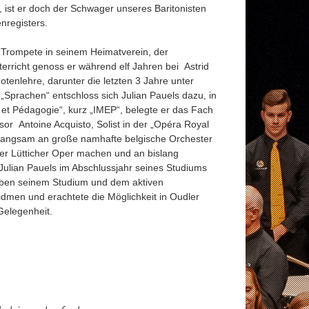
, ist er doch der Schwager unseres Baritonisten
nregisters.
ts Trompete in seinem Heimatverein, der
richt genoss er während elf Jahren bei Astrid
tenlehre, darunter die letzten 3 Jahre unter
 „Sprachen“
entschloss sich Julian Pauels dazu, in
 et Pédagogie“, kurz „IMEP“, belegte er das Fach
or Antoine Acquisto, Solist in der „Opéra Royal
els langsam an große namhafte belgische Orchester
der Lütticher Oper machen und an bislang
h Julian Pauels im Abschlussjahr seines Studiums
eben seinem Studium und dem aktiven
idmen und erachtete die Möglichkeit in Oudler
 Gelegenheit.