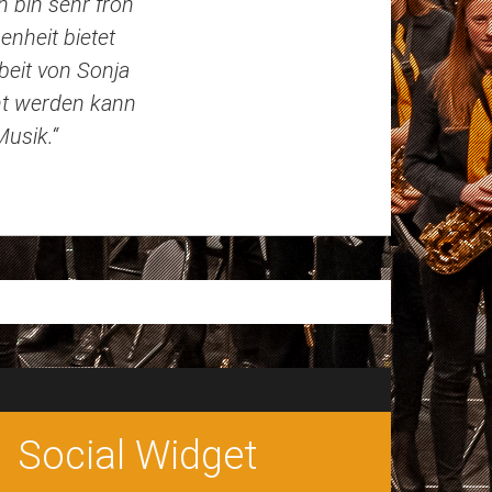
h bin sehr froh
enheit bietet
beit von Sonja
ht werden kann
Musik.“
Social Widget