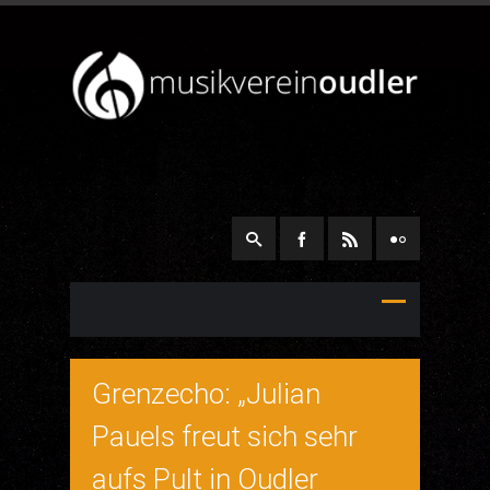
Grenzecho: „Julian
Pauels freut sich sehr
aufs Pult in Oudler