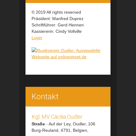
© 2019 All rights reserved
Präsident: Manfred Duprez
Schriftführer: Gerd Hennen
Kassiererin: Cindy Vollville
Login
Kontakt
Kgl. MV Cäcilia Oudler
Straße
-
Auf der Ley, Oudler, 106
Burg-Reuland,
4791,
Belgien,