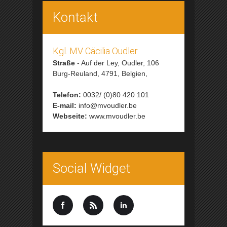
Kontakt
Kgl. MV Cäcilia Oudler
Straße
-
Auf der Ley, Oudler, 106
Burg-Reuland,
4791,
Belgien,
Telefon:
0032/ (0)80 420 101
E-mail:
info@mvoudler.be
Webseite:
www.mvoudler.be
Social Widget