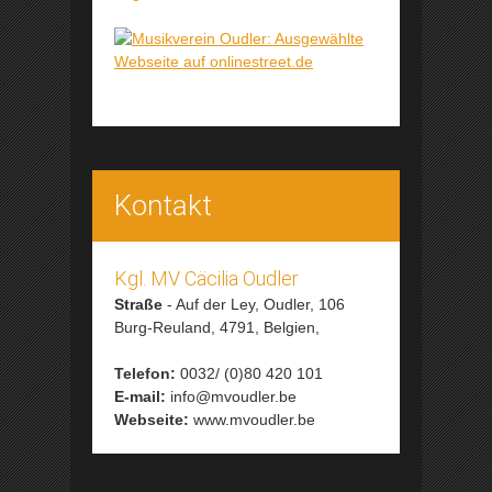
Kontakt
Kgl. MV Cäcilia Oudler
Straße
-
Auf der Ley, Oudler, 106
Burg-Reuland,
4791,
Belgien,
Telefon:
0032/ (0)80 420 101
E-mail:
info@mvoudler.be
Webseite:
www.mvoudler.be