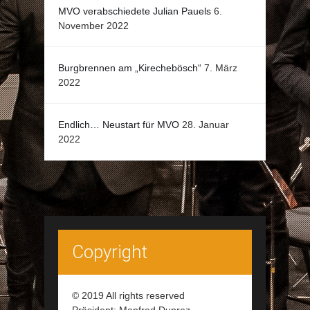
MVO verabschiedete Julian Pauels
6.
November 2022
Burgbrennen am „Kirechebösch“
7. März
2022
Endlich… Neustart für MVO
28. Januar
2022
Copyright
© 2019 All rights reserved
Präsident: Manfred Duprez